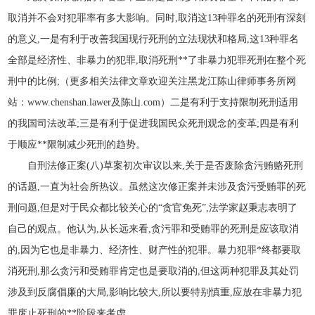
取消并不会对犯罪率有多大影响。同时,取消这13种罪名的死刑有深刻
的意义,一是有利于改善我国现行死刑的立法现状和格局,这13种罪名
全部是经济性、非暴力的犯罪,取消死刑**了非暴力犯罪死刑在整个死
刑中的比例;（更多相关法律文章欢迎关注黑龙江陈山律师事务所网
站：www.chenshan.lawer及陈山.com）二是有利于支持限制死刑适用
的我国司法改革;三是有利于促进我国民众死刑观念的变革;四是有利
于顺应**限制减少死刑的趋势。
自刑法修正案(八)草案初次审议以来,关于是否废除贪污贿赂死刑
的话题,一直为社会所热议。虽然这次修正案并未涉及贪污受贿罪的死
刑问题,但是对于民众都比较关心的“贪官免死”,法学家赵秉志表明了
自己的观点。他认为,从长远来看,贪污罪和受贿罪的死刑是应该取消
的,因为它也是非暴力、经济性、财产性的犯罪。暴力犯罪*终都要取
消死刑,那么贪污和受贿罪肯定也是要取消的,但这两种犯罪及其处罚
涉及到反腐倡廉的大局,影响比较大,所以要特别慎重,应放在非暴力犯
罪废止死刑的**阶段来考虑。