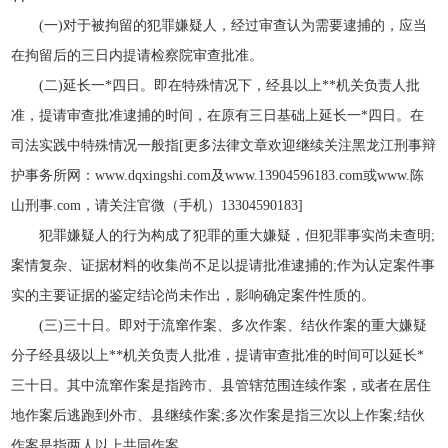
(一)对于被拘留的犯罪嫌疑人，经过审查认为需要逮捕的，应当
在拘留后的三日内提请检察院审查批准。
(二)延长一*四日。即在特殊情况下，经县以上**机关负责人批
准，提请审查批准逮捕的时间，在原有三日基础上延长一*四日。在
司法实践中特殊情况一般指[更多法律文章欢迎继续关注黑龙江刑事辩
护事务所网：www.dqxingshi.com及www.13904596183.com或www.陈
山刑事.com，请关注官微（手机）13304590183]
犯罪嫌疑人的行为构成了犯罪的重大嫌疑，但犯罪事实尚未查明;
案情复杂、证据材料的收集尚不足以提请批准逮捕的;作为认定案件事
实的主要证据的鉴定结论尚未作出，影响确定案件性质的。
(三)三十日。即对于流窜作案、多次作案、结伙作案的重大嫌疑
分子经县级以上**机关负责人批准，提请审查批准的时间可以延长*
三十日。其中流窜作案是指跨市、县管辖范围连续作案，或者在居住
地作案后逃跑到外市、县继续作案;多次作案是指三次以上作案;结伙
作案是指两人以上共同作案。